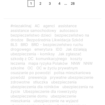
...
1
2
3
4
28
#niezaklinaj
AC
agenci
assistance
assistance samochodowy
autocasco
bezpieczeństwo dzieci
bezpieczeństwo na
drodze
Bezpośrednia Likwidacja Szkód
BLS
BRD
BRD - bezpieczeństwo ruchu
drogowego
emerytura
IDD
Jak działają
ubezpieczenia - komiksy
Jak zgłaszać
szkodę z OC komunikacyjnego
koszty
leczenia
mapa ryzyka Polaków
NNW
NNW
szkolne
OC
OC w życiu prywatnym
osuszanie po powodzi
polisa mieszkaniowa
powódź
prewencja
prywatne ubezpieczenie
zdrowotne
stłuczka
ubezpieczenia
ubezpieczenia dla rolników
ubezpieczenia na
życie
Ubezpieczenie dla rowerzysty
ubezpieczenie domu
ubezpieczenie
mieszkania
ubezpieczenie na wyjazd