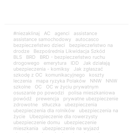
#niezaklinaj
AC
agenci
assistance
assistance samochodowy
autocasco
bezpieczeństwo dzieci
bezpieczeństwo na
drodze
Bezpośrednia Likwidacja Szkód
BLS
BRD
BRD - bezpieczeństwo ruchu
drogowego
emerytura
IDD
Jak działają
ubezpieczenia - komiksy
Jak zgłaszać
szkodę z OC komunikacyjnego
koszty
leczenia
mapa ryzyka Polaków
NNW
NNW
szkolne
OC
OC w życiu prywatnym
osuszanie po powodzi
polisa mieszkaniowa
powódź
prewencja
prywatne ubezpieczenie
zdrowotne
stłuczka
ubezpieczenia
ubezpieczenia dla rolników
ubezpieczenia na
życie
Ubezpieczenie dla rowerzysty
ubezpieczenie domu
ubezpieczenie
mieszkania
ubezpieczenie na wyjazd