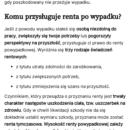
gdy poszkodowany nie przeżyje wypadku.
Komu przysługuje renta po wypadku?
Jeśli z powodu wypadku stałeś się
osobą niezdolną do
pracy
,
zwiększyły się twoje potrzeby
lub
pogorszyły
perspektywy na przyszłość
, przysługuje ci prawo do renty
powypadkowej. Wyróżnia się
trzy rodzaje świadczeń
rentowych
:
z tytułu utraty zdolności do zarobkowania,
z tytułu zwiększonych potrzeb,
z tytułu zmniejszenia się szans na przyszłość.
Czynnikiem, który przesądza o przyznaniu renty jest
trwały
charakter następstw uszkodzenia ciała, tzw. uszczerbek na
zdrowiu
. Gdy w chwili likwidacji szkody nie da się
dokładnie ustalić wymiaru szkody, przyznana może zostać
renta tymczasowa
.
Wysokość renty powypadkowej zależy