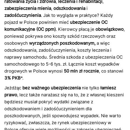
ratowania życia i zdrowia
,
leczenia i rehabilitacji
,
zabezpieczenia mienia
,
odszkodowania
i
zadośćuczynienia
. Jak to wygląda w praktyce? Każdy
pojazd w Polsce powinien mieć
ubezpieczenie OC
komunikacyjne (OC ppm)
. Kierowcy płacą je
obowiązkowo
,
ponieważ pokrywa ono koszty szkód rzeczowych oraz
osobowych
wyrządzonych poszkodowanym,
a więc
odszkodowania, zadośćuczynienia, koszty leczenia i
naprawy samochodu. Średnia szkoda z ubezpieczenia OC
samochodowego to 5-6 tys. zł. Łącznie koszt wypadków
drogowych w Polsce wynosi
50 mln zł rocznie
, co stanowi
3% PKB
*.
Jeżdżąc
bez ważnego ubezpieczenia
nie tylko
łamiesz
prawo
, lecz także narażasz się na to, że z własnej kieszeni
będziesz musiał pokryć wydatki związane z
odszkodowaniem i zadośćuczynieniem dla
poszkodowanych, jeśli spowodujesz wypadek. Nie warto
ryzykować, zwłaszcza, że rynek ubezpieczeniowy w
Polsce oferuje wiele możliwości w zakresie ubezpieczeń