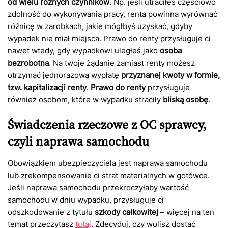
od wielu różnych czynników
. Np. jeśli utraciłeś częściowo
zdolność do wykonywania pracy, renta powinna wyrównać
różnicę w zarobkach, jakie mógłbyś uzyskać, gdyby
wypadek nie miał miejsca. Prawo do renty przysługuje ci
nawet wtedy, gdy wypadkowi uległeś jako
osoba
bezrobotna
. Na twoje żądanie zamiast renty możesz
otrzymać jednorazową wypłatę
przyznanej kwoty w formie,
tzw. kapitalizacji renty
.
Prawo do renty
przysługuje
również osobom, które w wypadku straciły
bliską osobę
.
Świadczenia rzeczowe z OC sprawcy,
czyli naprawa samochodu
Obowiązkiem ubezpieczyciela jest naprawa samochodu
lub zrekompensowanie ci strat materialnych w gotówce.
Jeśli naprawa samochodu przekroczyłaby wartość
samochodu w dniu wypadku, przysługuje ci
odszkodowanie z tytułu
szkody całkowitej
– więcej na ten
temat przeczytasz
tutaj
. Zdecyduj, czy wolisz dostać