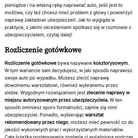
pieniądze i na własną rękę naprawiać auto, jeśli jest to
możliwe, czy też chcesz mieć problem z głowy i powierzyć
naprawę zakładowi ubezpieczeń. Jak to wygląda w
praktyce, z jakimi określeniami spotkasz się w rozmowie z
ubezpieczycielem, czytaj dalej!
Rozliczenie gotówkowe
Rozliczenie gotówkowe
bywa nazywane
kosztorysowym
.
W tym wariancie sam decydujesz, w jaki sposób naprawisz
swoje auto po wypadku. Możesz zlecić naprawę
dowolnemu warsztatowi, również wybranemu przez
siebie. Wygodnym rozwiązaniem jest
zlecenie naprawy w
miejscu autoryzowanym przez ubezpieczyciela.
W ten
sposób ominiesz sporo formalności, zajmie się nimi
ubezpieczyciel. Ponadto, wybierając
warsztat
rekomendowany przez niego
, możesz mieć pewność co do
jakości wykonanych prac i wykorzystanych materiałów.
Cała ścieżka postępowania zostanie ci wyjaśniona podczas