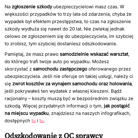
Na
zgłoszenie szkody
ubezpieczycielowi masz czas. W
większości przypadków to trzy lata od zdarzenia, chyba że
wypadek był efektem przestępstwa, to czas na zgłoszenie
szkody wydłuża się nawet do 20 lat. Nie zwlekaj jednak
celowo ze zgłoszeniem się do ubezpieczyciela, im szybciej
to zrobisz, tym szybciej dostaniesz odszkodowanie.
Pamiętaj, że masz prawo
samodzielnie wskazać warsztat
,
do którego trafi twoje auto po wypadku. Możesz
skorzystać z
samochodu zastępczego
oferowanego przez
ubezpieczyciela. Jeśli nie oferuje on takiej usługi, należy ci
się
zwrot kosztów za wynajem samochodu oraz holowania
,
jeśli pokrywałeś ten wydatek z własnej kieszeni. Bądź
racjonalny – koszty muszą być w bezpośrednim związku ze
szkodą. Więcej przydatnych informacji o tym,
jak postąpić
na miejscu wypadku
, znajdziesz na naszych infografikach,
dostępnych
tu
i
tu
.
Odszkodowanie z OC sprawcy