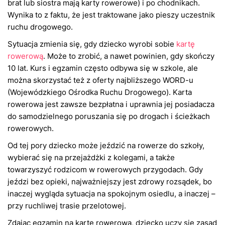
brat lub siostra mają karty rowerowe) i po chodnikach.
Wynika to z faktu, że jest traktowane jako pieszy uczestnik
ruchu drogowego.
Sytuacja zmienia się, gdy dziecko wyrobi sobie
kartę
rowerową
. Może to zrobić, a nawet powinien, gdy skończy
10 lat. Kurs i egzamin często odbywa się w szkole, ale
można skorzystać też z oferty najbliższego WORD-u
(Wojewódzkiego Ośrodka Ruchu Drogowego). Karta
rowerowa jest zawsze bezpłatna i uprawnia jej posiadacza
do samodzielnego poruszania się po drogach i ścieżkach
rowerowych.
Od tej pory dziecko może jeździć na rowerze do szkoły,
wybierać się na przejażdżki z kolegami, a także
towarzyszyć rodzicom w rowerowych przygodach. Gdy
jeździ bez opieki, najważniejszy jest zdrowy rozsądek, bo
inaczej wygląda sytuacja na spokojnym osiedlu, a inaczej –
przy ruchliwej trasie przelotowej.
Zdając egzamin na kartę rowerową, dziecko uczy się zasad