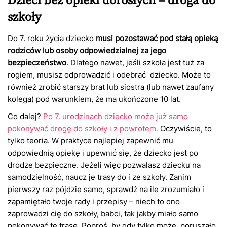
szkoły
Do 7. roku życia dziecko
musi pozostawać pod stałą opieką
rodziców lub osoby odpowiedzialnej za jego
bezpieczeństwo
. Dlatego nawet, jeśli szkoła jest tuż za
rogiem, musisz odprowadzić i odebrać dziecko. Może to
również zrobić starszy brat lub siostra (lub nawet zaufany
kolega) pod warunkiem, że ma ukończone 10 lat.
Co dalej?
Po 7. urodzinach dziecko może już samo
pokonywać drogę do szkoły i z powrotem.
Oczywiście, to
tylko teoria. W praktyce najlepiej zapewnić mu
odpowiednią opiekę i upewnić się, że dziecko jest po
drodze bezpieczne. Jeżeli więc pozwalasz dziecku na
samodzielność, naucz je trasy do i ze szkoły. Zanim
pierwszy raz pójdzie samo, sprawdź na ile zrozumiało i
zapamiętało twoje rady i przepisy – niech to ono
zaprowadzi cię do szkoły, babci, tak jakby miało samo
pokonywać tę trasę. Poproś, by gdy tylko może, poruszało